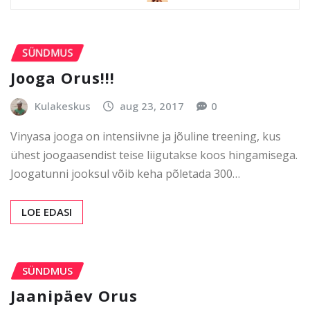
SÜNDMUS
Jooga Orus!!!
Kulakeskus
aug 23, 2017
0
Vinyasa jooga on intensiivne ja jõuline treening, kus
ühest joogaasendist teise liigutakse koos hingamisega.
Joogatunni jooksul võib keha põletada 300…
LOE EDASI
SÜNDMUS
Jaanipäev Orus