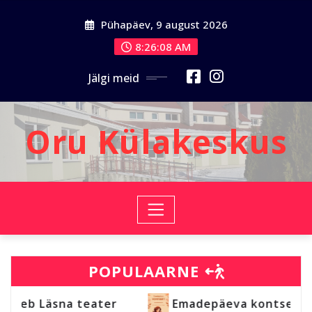
Skip
Pühapäev, 9 august 2026
to
content
8:26:08 AM
Jälgi meid
Oru Külakeskus
POPULAARNE
tuleb Läsna teater
Emadepäeva kontsert