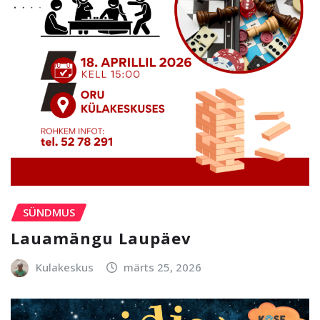
SÜNDMUS
Lauamängu Laupäev
Kulakeskus
märts 25, 2026