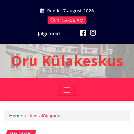
Skip
Reede, 7 august 2026
to
content
11:56:37 AM
Jälgi meid
Oru Külakeskus
Home
Aastalõpupidu.
SÜNDMUS