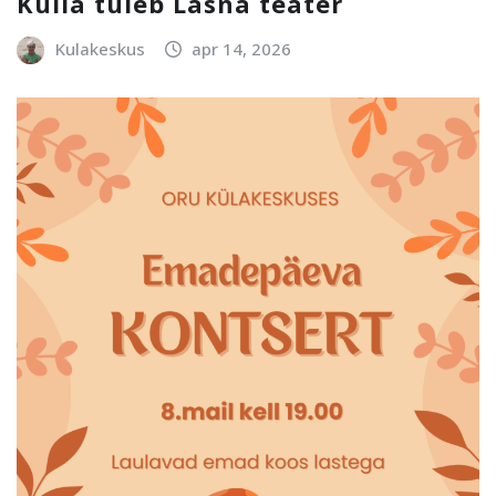
Külla tuleb Läsna teater
Kulakeskus
apr 14, 2026