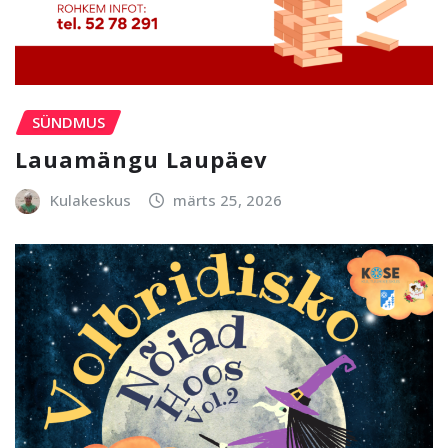
SÜNDMUS
Lauamängu Laupäev
Kulakeskus
märts 25, 2026