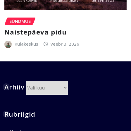
SÜNDMUS
Naistepäeva pidu
Kulakeskus
veebr 3, 2026
Arhiiv
Arhiiv
Rubriigid