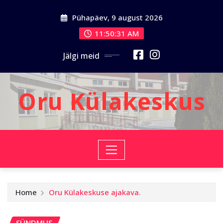
Skip
Pühapäev, 9 august 2026
to
content
11:50:33 AM
Jälgi meid
Oru Külakeskus
Home
Oru Külakeskuse ajakava.
SÜNDMUS