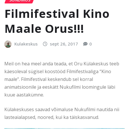
Filmifestival Kino
Maale Orus!!!
Kulakeskus
sept 26, 2017
0
Meil on hea meel anda teada, et Oru Külakeskus teeb
käesoleval sügisel koostööd Filmifestivaliga “Kino
maale”. Filmifestival keskendub sel korral
animatsioonile ja eeskätt Nukufilmi loomingule läbi
kuue aastakümne.
Külakeskuses saavad võimaluse Nukufilmi nautida nii
lasteaialapsed, noored, kui ka täiskasvanud.