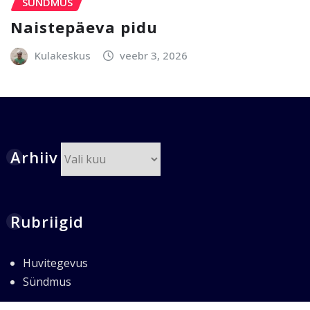
SÜNDMUS
Naistepäeva pidu
Kulakeskus
veebr 3, 2026
Arhiiv
Arhiiv
Rubriigid
Huvitegevus
Sündmus