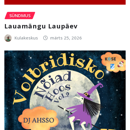
SÜNDMUS
Lauamängu Laupäev
Kulakeskus
märts 25, 2026