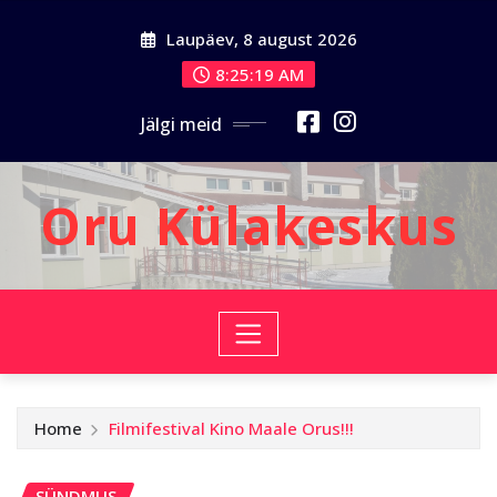
Skip
Laupäev, 8 august 2026
to
content
8:25:21 AM
Jälgi meid
Oru Külakeskus
Home
Filmifestival Kino Maale Orus!!!
SÜNDMUS