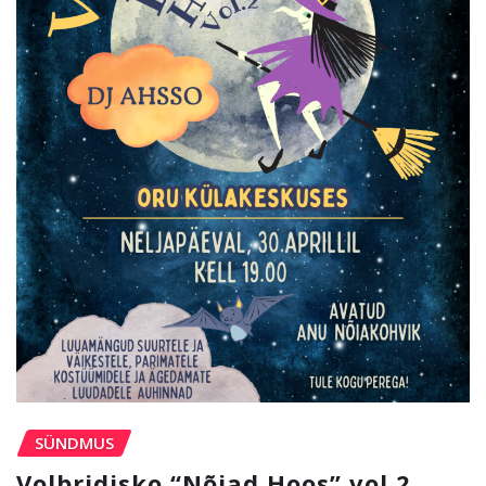
SÜNDMUS
Volbridisko “Nõiad Hoos” vol.2