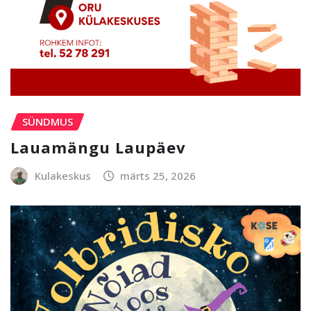
SÜNDMUS
Lauamängu Laupäev
Kulakeskus
märts 25, 2026