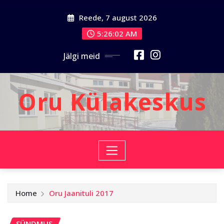
Skip
Reede, 7 august 2026
to
content
5:26:05 AM
Jälgi meid
Oru Külakeskus
Home
Oru Jaanituli 2017
SÜNDMUS