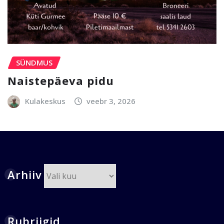
SÜNDMUS
Naistepäeva pidu
Kulakeskus
veebr 3, 2026
Arhiiv
Arhiiv
Rubriigid