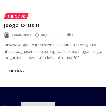
SÜNDMUS
Jooga Orus!!!
Kulakeskus
aug 23, 2017
0
Vinyasa jooga on intensiivne ja jõuline treening, kus
ühest joogaasendist teise liigutakse koos hingamisega.
Joogatunni jooksul võib keha põletada 300…
LOE EDASI