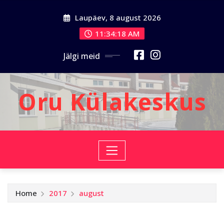
Skip
Laupäev, 8 august 2026
to
content
11:34:18 AM
Jälgi meid
Oru Külakeskus
Home
2017
august