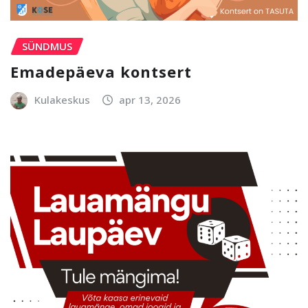
SÜNDMUS
Emadepäeva kontsert
Kulakeskus
apr 13, 2026