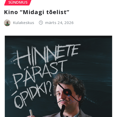
SÜNDMUS
Kino “Midagi tõelist”
Kulakeskus
märts 24, 2026