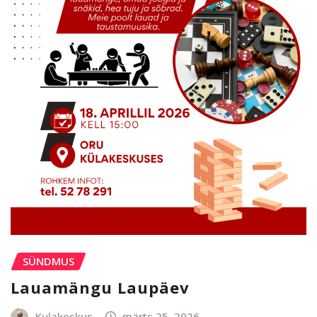
SÜNDMUS
Lauamängu Laupäev
Kulakeskus
märts 25, 2026