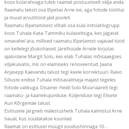
koos külarahvaga tuleb raamat postuumselt välja anda.
Raamatu teksti osa lõpetas Arne ise, aga fotode töötlus
ja muud arvutitööd jäid pooleli.
Raamatu lõpetamisest võtab osa küla initsiatiivgrupp
koos Tuhala-Kata-Tammiku külaseltsiga, kes jagasid
omavahel ära, millised raamatu lõpetamist vajavad tööd
on kellelegi jõukohased. Järelhüüde Arnele kirjutas
ajaloolane Margit Solo, kes elab Tuhalas mõisaaegses
viljakuivatis, mis on elamiseks renoveeritud. Jaana
Arjasepp Kaevandu talust tegi keele korrektuuri. Raivo
Silluste endise Tuhala mõisavalitseja majast tegeles
fotode valikuga. Disainer Heidi Solo Müüriäärelt tegi
raamatu- ja kaanekujunduse. Küljenduse tegi Elisete
Aun Kõrgemäe talust.
Esitlusele järgneb mälestushetk Tuhala kalmistul Arne
haual, kus süüdatakse küünlad.
Raamat on esitlusel müügil soodushinnaga 10.-.