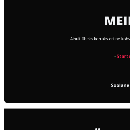
MEI
Ainult üheks korraks eriline ko
Soolane