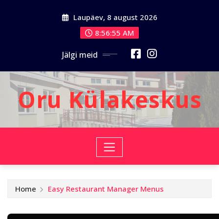
Skip
Laupäev, 8 august 2026
to
content
8:56:55 AM
Jälgi meid
Oru Külakeskus
Home
Easy Restaurant Manager Menus