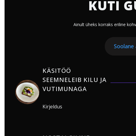
KÜTI G
Ainult üheks korraks eriline ko
Soolane
KÄSITÖÖ
SEEMNELEIB KILU JA
VUTIMUNAGA
Kirjeldus